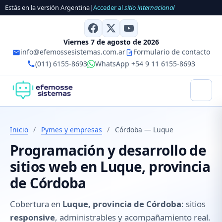
Estás en la versión Argentina
|
Acceder al
sitio internacional
Viernes 7 de agosto de 2026
info@efemossesistemas.com.ar
Formulario de contacto
(011) 6155-8693
WhatsApp +54 9 11 6155-8693
Inicio
/
Pymes y empresas
/
Córdoba — Luque
Programación y desarrollo de
sitios web en Luque, provincia
de Córdoba
Cobertura en
Luque, provincia de Córdoba
: sitios
responsive
, administrables y acompañamiento real.