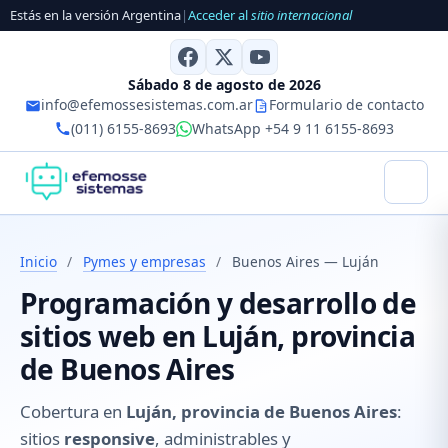
Estás en la versión Argentina
|
Acceder al
sitio internacional
Sábado 8 de agosto de 2026
info@efemossesistemas.com.ar
Formulario de contacto
(011) 6155-8693
WhatsApp +54 9 11 6155-8693
Inicio
/
Pymes y empresas
/
Buenos Aires — Luján
Programación y desarrollo de
sitios web en Luján, provincia
de Buenos Aires
Cobertura en
Luján, provincia de Buenos Aires
:
sitios
responsive
, administrables y