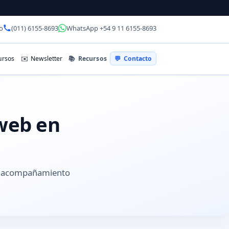
o
(011) 6155-8693
WhatsApp +54 9 11 6155-8693
📚
Recursos
rsos
✉️
Newsletter
💬
Contacto
 web en
 y acompañamiento