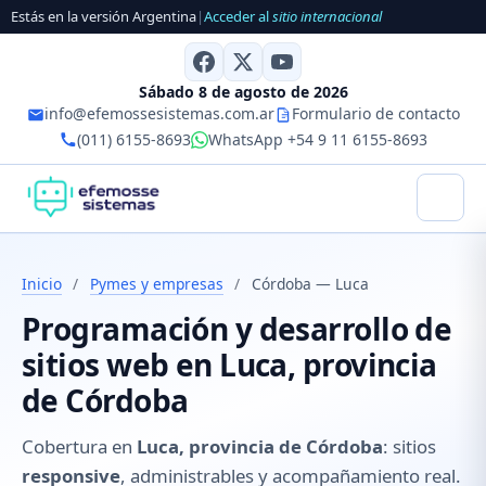
Estás en la versión Argentina
|
Acceder al
sitio internacional
Sábado 8 de agosto de 2026
info@efemossesistemas.com.ar
Formulario de contacto
(011) 6155-8693
WhatsApp +54 9 11 6155-8693
Inicio
/
Pymes y empresas
/
Córdoba — Luca
Programación y desarrollo de
sitios web en Luca, provincia
de Córdoba
Cobertura en
Luca, provincia de Córdoba
: sitios
responsive
, administrables y acompañamiento real.