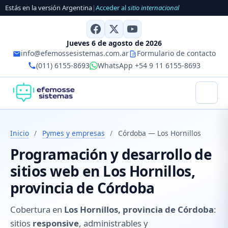
Estás en la versión Argentina
|
Acceder al
sitio internacional
Jueves 6 de agosto de 2026
info@efemossesistemas.com.ar
Formulario de contacto
(011) 6155-8693
WhatsApp +54 9 11 6155-8693
Inicio
/
Pymes y empresas
/
Córdoba — Los Hornillos
Programación y desarrollo de
sitios web en Los Hornillos,
provincia de Córdoba
Cobertura en
Los Hornillos, provincia de Córdoba
:
sitios
responsive
, administrables y