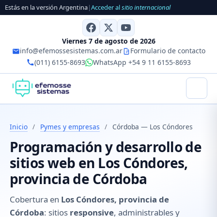
Estás en la versión Argentina
|
Acceder al
sitio internacional
Viernes 7 de agosto de 2026
info@efemossesistemas.com.ar
Formulario de contacto
(011) 6155-8693
WhatsApp +54 9 11 6155-8693
Inicio
/
Pymes y empresas
/
Córdoba — Los Cóndores
Programación y desarrollo de
sitios web en Los Cóndores,
provincia de Córdoba
Cobertura en
Los Cóndores, provincia de
Córdoba
: sitios
responsive
, administrables y