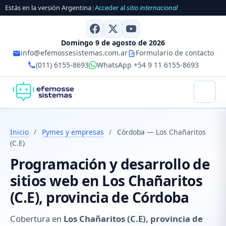
Estás en la versión Argentina
|
Acceder al
sitio internacional
Domingo 9 de agosto de 2026
info@efemossesistemas.com.ar
Formulario de contacto
(011) 6155-8693
WhatsApp +54 9 11 6155-8693
Inicio
/
Pymes y empresas
/
Córdoba — Los Chañaritos
(C.E)
Programación y desarrollo de
sitios web en Los Chañaritos
(C.E), provincia de Córdoba
Cobertura en
Los Chañaritos (C.E), provincia de