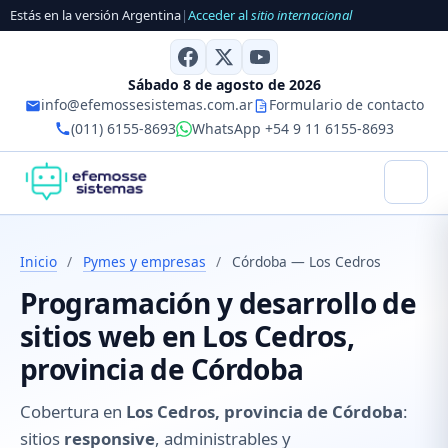
Estás en la versión Argentina
|
Acceder al
sitio internacional
Sábado 8 de agosto de 2026
info@efemossesistemas.com.ar
Formulario de contacto
(011) 6155-8693
WhatsApp +54 9 11 6155-8693
Inicio
/
Pymes y empresas
/
Córdoba — Los Cedros
Programación y desarrollo de
sitios web en Los Cedros,
provincia de Córdoba
Cobertura en
Los Cedros, provincia de Córdoba
:
sitios
responsive
, administrables y