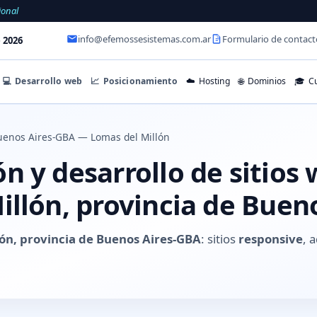
ional
info@efemossesistemas.com.ar
Formulario de contact
 2026
💻
Desarrollo web
📈
Posicionamiento
☁️
Hosting
🌐
Dominios
🎓
Cu
uenos Aires-GBA — Lomas del Millón
 y desarrollo de sitios
illón, provincia de Buen
lón, provincia de Buenos Aires-GBA
: sitios
responsive
, 