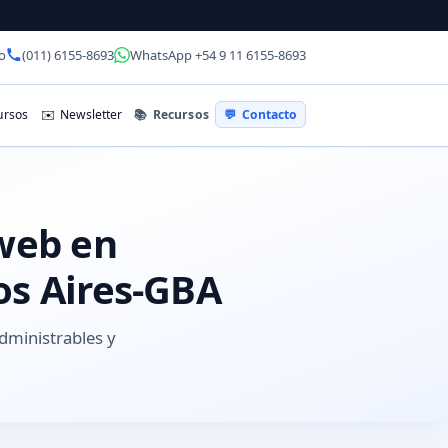
o
(011) 6155-8693
WhatsApp +54 9 11 6155-8693
📚
Recursos
rsos
✉️
Newsletter
💬
Contacto
 web en
os Aires-GBA
administrables y