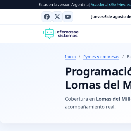
Estás en la versión Argentina
|
Acceder al
sitio internac
Jueves 6 de agosto de
Inicio
/
Pymes y empresas
/
B
Programación
Lomas del M
Cobertura en
Lomas del Mil
acompañamiento real.