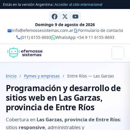
Estás en la versión Argentina
|
Acceder al
sitio internacional
Domingo 9 de agosto de 2026
info@efemossesistemas.com.ar
Formulario de contacto
(011) 6155-8693
WhatsApp +54 9 11 6155-8693
Inicio
/
Pymes y empresas
/
Entre Ríos — Las Garzas
Programación y desarrollo de
sitios web en Las Garzas,
provincia de Entre Ríos
Cobertura en
Las Garzas, provincia de Entre Ríos
:
sitios
responsive
, administrables y