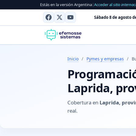
Estás en la versión Argentina
|
Acceder al
sitio internac
Sábado 8 de agosto d
Inicio
/
Pymes y empresas
/
B
Programación
Laprida, pro
Cobertura en
Laprida, provi
real.