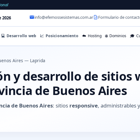
ional
info@efemossesistemas.com.ar
Formulario de contact
e 2026
💻
Desarrollo web
📈
Posicionamiento
☁️
Hosting
🌐
Dominios
🎓
Cu
uenos Aires — Laprida
 y desarrollo de sitios
vincia de Buenos Aires
ncia de Buenos Aires
: sitios
responsive
, administrables