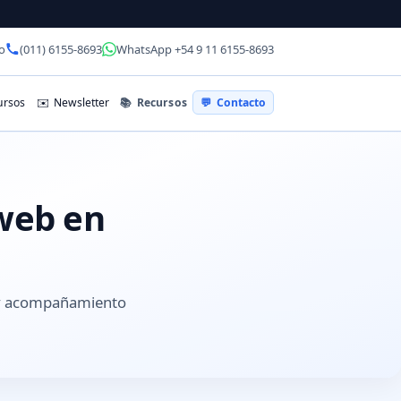
o
(011) 6155-8693
WhatsApp +54 9 11 6155-8693
📚
Recursos
rsos
✉️
Newsletter
💬
Contacto
 web en
 y acompañamiento