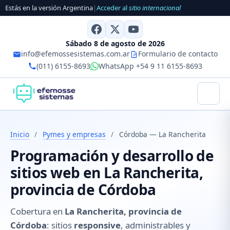
Estás en la versión Argentina
|
Acceder al
sitio internacional
Sábado 8 de agosto de 2026
info@efemossesistemas.com.ar
Formulario de contacto
(011) 6155-8693
WhatsApp +54 9 11 6155-8693
Inicio
/
Pymes y empresas
/
Córdoba — La Rancherita
Programación y desarrollo de
sitios web en La Rancherita,
provincia de Córdoba
Cobertura en
La Rancherita, provincia de
Córdoba
: sitios
responsive
, administrables y