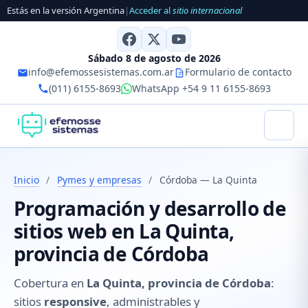
Estás en la versión Argentina
|
Acceder al
sitio internacional
Sábado 8 de agosto de 2026
info@efemossesistemas.com.ar
Formulario de contacto
(011) 6155-8693
WhatsApp +54 9 11 6155-8693
Inicio
/
Pymes y empresas
/
Córdoba — La Quinta
Programación y desarrollo de
sitios web en La Quinta,
provincia de Córdoba
Cobertura en
La Quinta, provincia de Córdoba
:
sitios
responsive
, administrables y