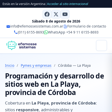
Estás en la versión Argentina
|
Acceder al
sitio internacional
Sábado 8 de agosto de 2026
info@efemossesistemas.com.ar
Formulario de contacto
(011) 6155-8693
WhatsApp +54 9 11 6155-8693
Inicio
/
Pymes y empresas
/
Córdoba — La Playa
Programación y desarrollo de
sitios web en La Playa,
provincia de Córdoba
Cobertura en
La Playa, provincia de Córdoba
:
sitios
responsive
, administrables y