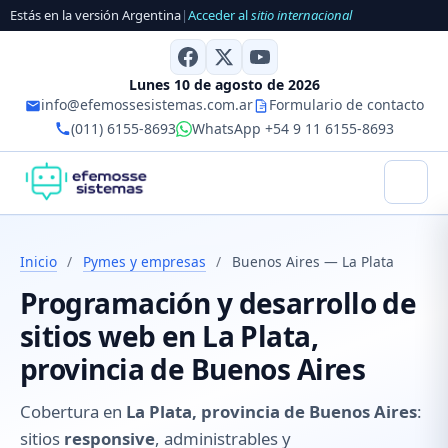
Estás en la versión Argentina
|
Acceder al
sitio internacional
Lunes 10 de agosto de 2026
info@efemossesistemas.com.ar
Formulario de contacto
(011) 6155-8693
WhatsApp +54 9 11 6155-8693
Inicio
/
Pymes y empresas
/
Buenos Aires — La Plata
Programación y desarrollo de
sitios web en La Plata,
provincia de Buenos Aires
Cobertura en
La Plata, provincia de Buenos Aires
:
sitios
responsive
, administrables y