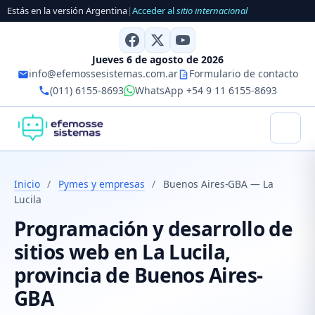
Estás en la versión Argentina
|
Acceder al
sitio internacional
Jueves 6 de agosto de 2026
info@efemossesistemas.com.ar
Formulario de contacto
(011) 6155-8693
WhatsApp +54 9 11 6155-8693
Inicio
/
Pymes y empresas
/
Buenos Aires-GBA — La
Lucila
Programación y desarrollo de
sitios web en La Lucila,
provincia de Buenos Aires-
GBA