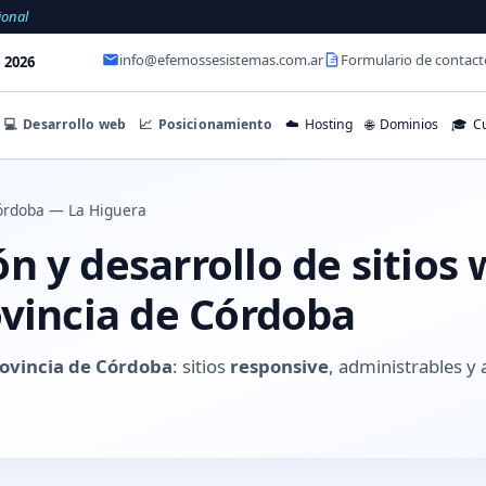
ional
info@efemossesistemas.com.ar
Formulario de contact
 2026
💻
Desarrollo web
📈
Posicionamiento
☁️
Hosting
🌐
Dominios
🎓
Cu
órdoba — La Higuera
 y desarrollo de sitios
ovincia de Córdoba
rovincia de Córdoba
: sitios
responsive
, administrables 