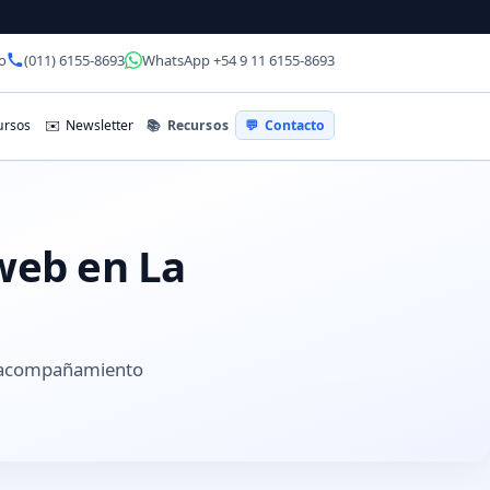
o
(011) 6155-8693
WhatsApp +54 9 11 6155-8693
📚
Recursos
rsos
✉️
Newsletter
💬
Contacto
 web en La
y acompañamiento