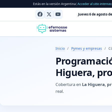
Estás en la versión Argentina
|
Acceder al
sitio internac
Jueves 6 de agosto de
Inicio
/
Pymes y empresas
/
C
Programación
Higuera, pr
Cobertura en
La Higuera, p
real.