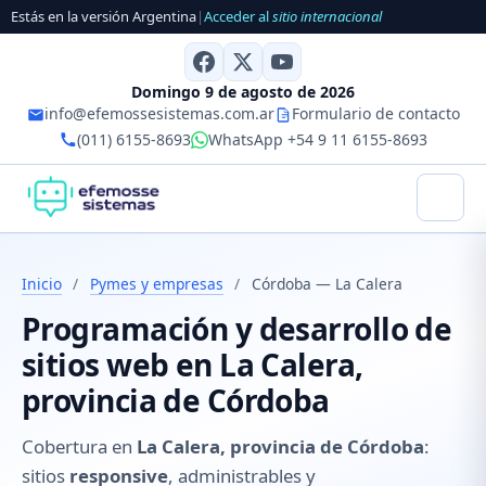
Estás en la versión Argentina
|
Acceder al
sitio internacional
Domingo 9 de agosto de 2026
info@efemossesistemas.com.ar
Formulario de contacto
(011) 6155-8693
WhatsApp +54 9 11 6155-8693
Inicio
/
Pymes y empresas
/
Córdoba — La Calera
Programación y desarrollo de
sitios web en La Calera,
provincia de Córdoba
Cobertura en
La Calera, provincia de Córdoba
:
sitios
responsive
, administrables y