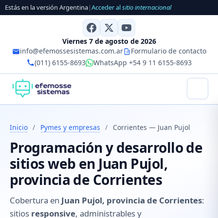
Estás en la versión Argentina
|
Acceder al
sitio internacional
Viernes 7 de agosto de 2026
info@efemossesistemas.com.ar
Formulario de contacto
(011) 6155-8693
WhatsApp +54 9 11 6155-8693
Inicio
/
Pymes y empresas
/
Corrientes — Juan Pujol
Programación y desarrollo de
sitios web en Juan Pujol,
provincia de Corrientes
Cobertura en
Juan Pujol, provincia de Corrientes
:
sitios
responsive
, administrables y