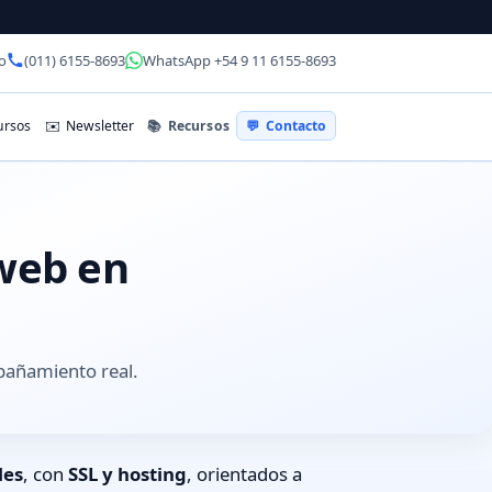
o
(011) 6155-8693
WhatsApp +54 9 11 6155-8693
📚
Recursos
rsos
✉️
Newsletter
💬
Contacto
 web en
pañamiento real.
les
, con
SSL y hosting
, orientados a