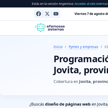
Estás en la versión Argentina
|
Acceder al
sitio internac
Viernes 7 de agosto d
Inicio
/
Pymes y empresas
/
Có
Programación
Jovita, prov
Cobertura en
Jovita, provin
¿Buscás
diseño de páginas web
en Jovita