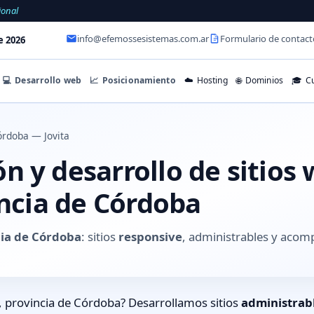
ional
info@efemossesistemas.com.ar
Formulario de contact
e 2026
💻
Desarrollo web
📈
Posicionamiento
☁️
Hosting
🌐
Dominios
🎓
Cu
rdoba — Jovita
 y desarrollo de sitios
incia de Córdoba
cia de Córdoba
: sitios
responsive
, administrables y acom
, provincia de Córdoba? Desarrollamos sitios
administrab