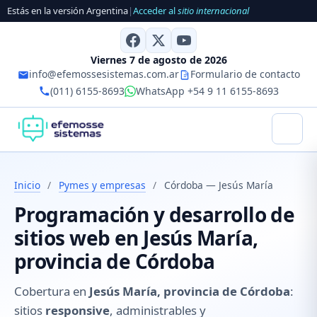
Estás en la versión Argentina
|
Acceder al
sitio internacional
Viernes 7 de agosto de 2026
info@efemossesistemas.com.ar
Formulario de contacto
(011) 6155-8693
WhatsApp +54 9 11 6155-8693
Inicio
/
Pymes y empresas
/
Córdoba — Jesús María
Programación y desarrollo de
sitios web en Jesús María,
provincia de Córdoba
Cobertura en
Jesús María, provincia de Córdoba
:
sitios
responsive
, administrables y