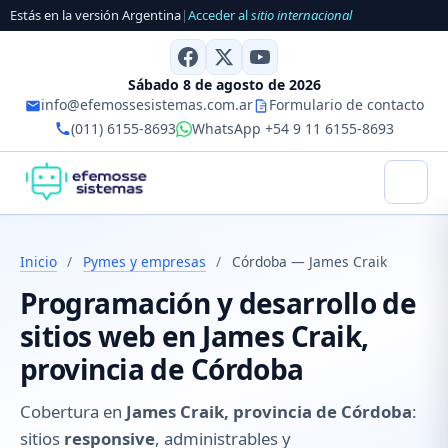
Estás en la versión Argentina
|
Acceder al
sitio internacional
Sábado 8 de agosto de 2026
info@efemossesistemas.com.ar
Formulario de contacto
(011) 6155-8693
WhatsApp +54 9 11 6155-8693
Inicio
/
Pymes y empresas
/
Córdoba — James Craik
Programación y desarrollo de
sitios web en James Craik,
provincia de Córdoba
Cobertura en
James Craik, provincia de Córdoba
:
sitios
responsive
, administrables y