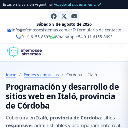
Estás en la versión Argentina
|
Acceder al
sitio internacional
Sábado 8 de agosto de 2026
info@efemossesistemas.com.ar
Formulario de contacto
(011) 6155-8693
WhatsApp +54 9 11 6155-8693
Inicio
/
Pymes y empresas
/
Córdoba — Italó
Programación y desarrollo de
sitios web en Italó, provincia
de Córdoba
Cobertura en
Italó, provincia de Córdoba
: sitios
responsive
, administrables y acompañamiento real.