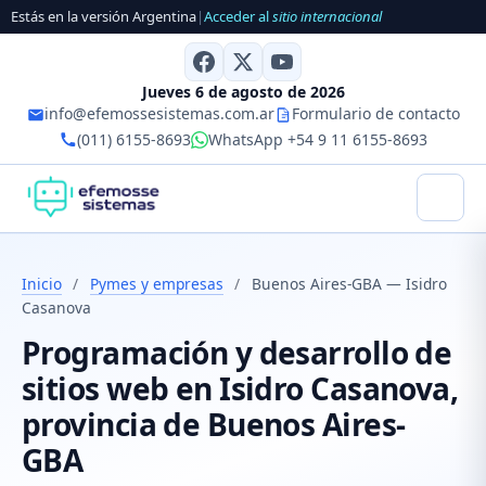
Estás en la versión Argentina
|
Acceder al
sitio internacional
Jueves 6 de agosto de 2026
info@efemossesistemas.com.ar
Formulario de contacto
(011) 6155-8693
WhatsApp +54 9 11 6155-8693
Inicio
/
Pymes y empresas
/
Buenos Aires-GBA — Isidro
Casanova
Programación y desarrollo de
sitios web en Isidro Casanova,
provincia de Buenos Aires-
GBA