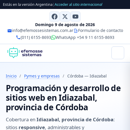
Estás en la versión Argentina
|
Acceder al
sitio internacional
Domingo 9 de agosto de 2026
info@efemossesistemas.com.ar
Formulario de contacto
(011) 6155-8693
WhatsApp +54 9 11 6155-8693
Inicio
/
Pymes y empresas
/
Córdoba — Idiazabal
Programación y desarrollo de
sitios web en Idiazabal,
provincia de Córdoba
Cobertura en
Idiazabal, provincia de Córdoba
:
sitios
responsive
, administrables y