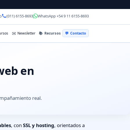
o
(011) 6155-8693
WhatsApp +54 9 11 6155-8693
📚
Recursos
rsos
✉️
Newsletter
💬
Contacto
 web en
compañamiento real.
ables
, con
SSL y hosting
, orientados a