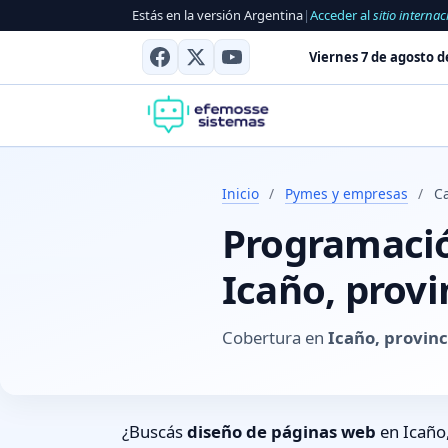
Estás en la versión Argentina
|
Acceder al
sitio internac
Viernes 7 de agosto d
Inicio
/
Pymes y empresas
/
C
Programación
Icaño, prov
Cobertura en
Icaño, provin
¿Buscás
diseño de páginas web
en Icaño