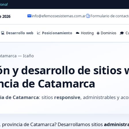
ional
info@efemossesistemas.com.ar
Formulario de contact
e 2026
💻
Desarrollo web
📈
Posicionamiento
☁️
Hosting
🌐
Dominios
🎓
Cu
atamarca — Icaño
 y desarrollo de sitios
incia de Catamarca
cia de Catamarca
: sitios
responsive
, administrables y a
, provincia de Catamarca? Desarrollamos sitios
administr