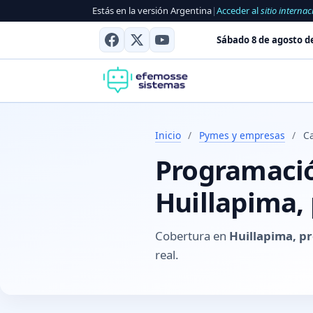
Estás en la versión Argentina
|
Acceder al
sitio internac
Sábado 8 de agosto d
Inicio
/
Pymes y empresas
/
C
Programación
Huillapima,
Cobertura en
Huillapima, p
real.