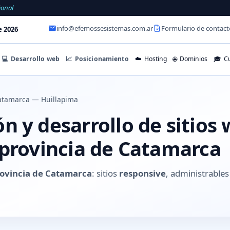
ional
info@efemossesistemas.com.ar
Formulario de contact
e 2026
💻
Desarrollo web
📈
Posicionamiento
☁️
Hosting
🌐
Dominios
🎓
Cu
atamarca — Huillapima
 y desarrollo de sitios
 provincia de Catamarca
rovincia de Catamarca
: sitios
responsive
, administrabl