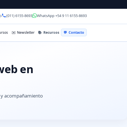
o
(011) 6155-8693
WhatsApp +54 9 11 6155-8693
📚
Recursos
rsos
✉️
Newsletter
💬
Contacto
 web en
es y acompañamiento