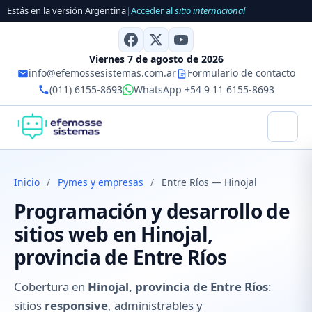
Estás en la versión Argentina
|
Acceder al
sitio internacional
Viernes 7 de agosto de 2026
info@efemossesistemas.com.ar
Formulario de contacto
(011) 6155-8693
WhatsApp +54 9 11 6155-8693
Inicio
/
Pymes y empresas
/
Entre Ríos — Hinojal
Programación y desarrollo de
sitios web en Hinojal,
provincia de Entre Ríos
Cobertura en
Hinojal, provincia de Entre Ríos
:
sitios
responsive
, administrables y