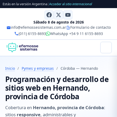
Estás en la versión Argentina
|
Acceder al
sitio internacional
Sábado 8 de agosto de 2026
info@efemossesistemas.com.ar
Formulario de contacto
(011) 6155-8693
WhatsApp +54 9 11 6155-8693
Inicio
/
Pymes y empresas
/
Córdoba — Hernando
Programación y desarrollo de
sitios web en Hernando,
provincia de Córdoba
Cobertura en
Hernando, provincia de Córdoba
:
sitios
responsive
, administrables y