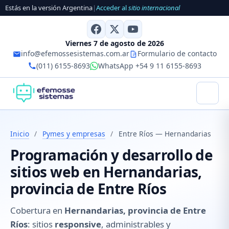
Estás en la versión Argentina
|
Acceder al
sitio internacional
Viernes 7 de agosto de 2026
info@efemossesistemas.com.ar
Formulario de contacto
(011) 6155-8693
WhatsApp +54 9 11 6155-8693
Inicio
/
Pymes y empresas
/
Entre Ríos — Hernandarias
Programación y desarrollo de
sitios web en Hernandarias,
provincia de Entre Ríos
Cobertura en
Hernandarias, provincia de Entre
Ríos
: sitios
responsive
, administrables y