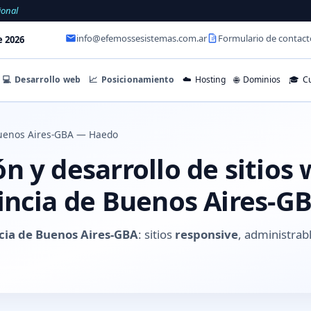
ional
info@efemossesistemas.com.ar
Formulario de contact
e 2026
💻
Desarrollo web
📈
Posicionamiento
☁️
Hosting
🌐
Dominios
🎓
Cu
uenos Aires-GBA — Haedo
 y desarrollo de sitios
incia de Buenos Aires-G
cia de Buenos Aires-GBA
: sitios
responsive
, administrab