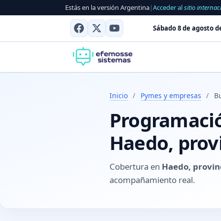
Estás en la versión Argentina
|
Acceder al
sitio internac
Sábado 8 de agosto d
Inicio
/
Pymes y empresas
/
B
Programación
Haedo, prov
Cobertura en
Haedo, provin
acompañamiento real.