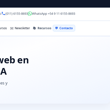
o
(011) 6155-8693
WhatsApp +54 9 11 6155-8693
📚
Recursos
rsos
✉️
Newsletter
💬
Contacto
 web en
BA
les y