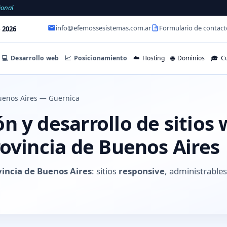
ional
info@efemossesistemas.com.ar
Formulario de contact
 2026
💻
Desarrollo web
📈
Posicionamiento
☁️
Hosting
🌐
Dominios
🎓
Cu
uenos Aires — Guernica
 y desarrollo de sitios
ovincia de Buenos Aires
vincia de Buenos Aires
: sitios
responsive
, administrabl