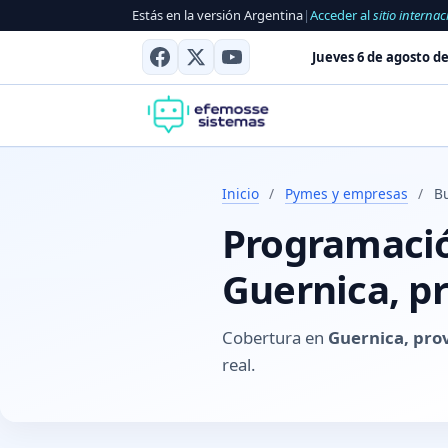
Estás en la versión Argentina
|
Acceder al
sitio internac
Jueves 6 de agosto de
Inicio
/
Pymes y empresas
/
B
Programación
Guernica, pr
Cobertura en
Guernica, pro
real.