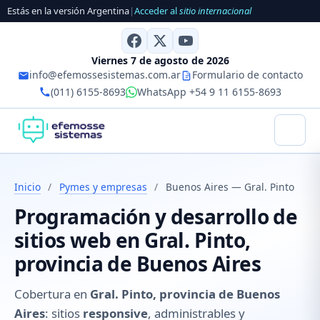
Estás en la versión Argentina
|
Acceder al
sitio internacional
Viernes 7 de agosto de 2026
info@efemossesistemas.com.ar
Formulario de contacto
(011) 6155-8693
WhatsApp +54 9 11 6155-8693
Inicio
/
Pymes y empresas
/
Buenos Aires — Gral. Pinto
Programación y desarrollo de
sitios web en Gral. Pinto,
provincia de Buenos Aires
Cobertura en
Gral. Pinto, provincia de Buenos
Aires
: sitios
responsive
, administrables y