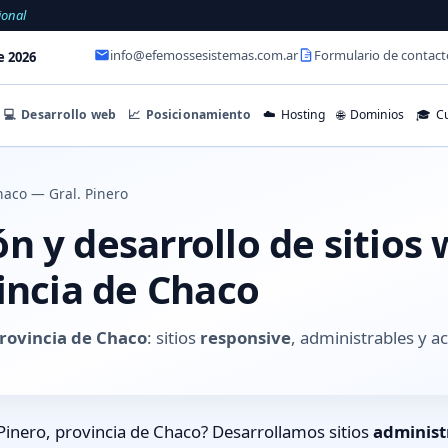
ional
info@efemossesistemas.com.ar
Formulario de contact
e 2026
💻
Desarrollo web
📈
Posicionamiento
☁️
Hosting
🌐
Dominios
🎓
Cu
aco — Gral. Pinero
 y desarrollo de sitios 
incia de Chaco
provincia de Chaco
: sitios
responsive
, administrables y 
Pinero, provincia de Chaco? Desarrollamos sitios
administ