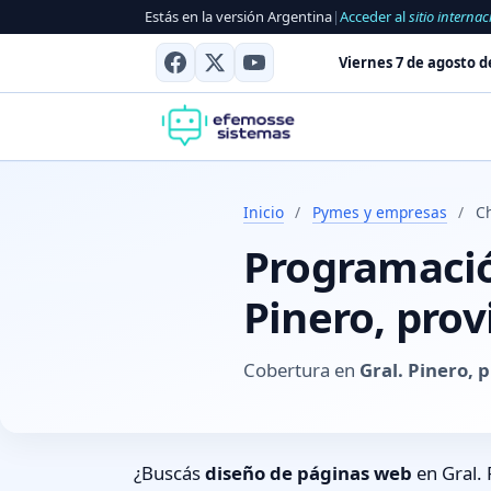
Estás en la versión Argentina
|
Acceder al
sitio internac
Viernes 7 de agosto d
Inicio
/
Pymes y empresas
/
Ch
Programación
Pinero, prov
Cobertura en
Gral. Pinero, 
¿Buscás
diseño de páginas web
en Gral. 