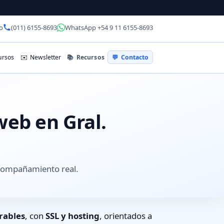
o
(011) 6155-8693
WhatsApp +54 9 11 6155-8693
📚
Recursos
rsos
✉️
Newsletter
💬
Contacto
web en Gral.
acompañamiento real.
rables
, con
SSL y hosting
, orientados a