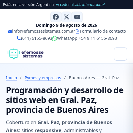
Estás en la versión Argentina
|
Acceder al
sitio internacional
Domingo 9 de agosto de 2026
info@efemossesistemas.com.ar
Formulario de contacto
(011) 6155-8693
WhatsApp +54 9 11 6155-8693
Inicio
/
Pymes y empresas
/
Buenos Aires — Gral. Paz
Programación y desarrollo de
sitios web en Gral. Paz,
provincia de Buenos Aires
Cobertura en
Gral. Paz, provincia de Buenos
Aires
: sitios
responsive
, administrables y