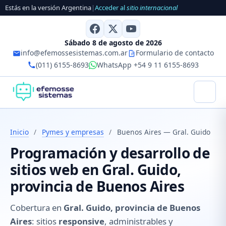
Estás en la versión Argentina
|
Acceder al
sitio internacional
Sábado 8 de agosto de 2026
info@efemossesistemas.com.ar
Formulario de contacto
(011) 6155-8693
WhatsApp +54 9 11 6155-8693
Inicio
/
Pymes y empresas
/
Buenos Aires — Gral. Guido
Programación y desarrollo de
sitios web en Gral. Guido,
provincia de Buenos Aires
Cobertura en
Gral. Guido, provincia de Buenos
Aires
: sitios
responsive
, administrables y