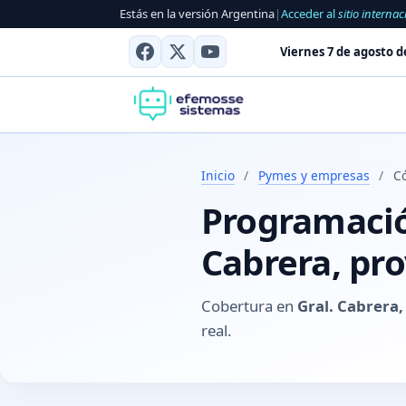
Estás en la versión Argentina
|
Acceder al
sitio internac
Viernes 7 de agosto d
Inicio
/
Pymes y empresas
/
Có
Programación
Cabrera, pr
Cobertura en
Gral. Cabrera,
real.