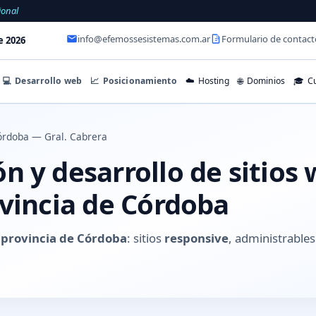
ional
info@efemossesistemas.com.ar
Formulario de contact
e 2026
💻
Desarrollo web
📈
Posicionamiento
☁️
Hosting
🌐
Dominios
🎓
Cu
rdoba — Gral. Cabrera
 y desarrollo de sitios 
ovincia de Córdoba
 provincia de Córdoba
: sitios
responsive
, administrabl