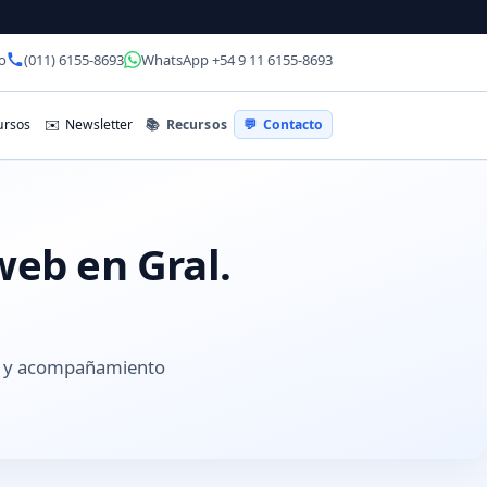
o
(011) 6155-8693
WhatsApp +54 9 11 6155-8693
📚
Recursos
rsos
✉️
Newsletter
💬
Contacto
web en Gral.
es y acompañamiento