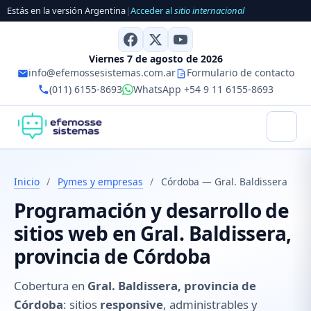
Estás en la versión Argentina
|
Acceder al
sitio internacional
Viernes 7 de agosto de 2026
info@efemossesistemas.com.ar
Formulario de contacto
(011) 6155-8693
WhatsApp +54 9 11 6155-8693
Inicio
/
Pymes y empresas
/
Córdoba — Gral. Baldissera
Programación y desarrollo de
sitios web en Gral. Baldissera,
provincia de Córdoba
Cobertura en
Gral. Baldissera, provincia de
Córdoba
: sitios
responsive
, administrables y