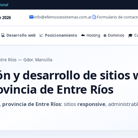
ional
info@efemossesistemas.com.ar
Formulario de contact
e 2026
💻
Desarrollo web
📈
Posicionamiento
☁️
Hosting
🌐
Dominios
🎓
Cu
tre Ríos — Gdor. Mansilla
 y desarrollo de sitios 
ovincia de Entre Ríos
, provincia de Entre Ríos
: sitios
responsive
, administrabl