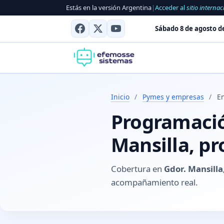
Estás en la versión Argentina
|
Acceder al
sitio internac
Sábado 8 de agosto d
Inicio
/
Pymes y empresas
/
En
Programación
Mansilla, pr
Cobertura en
Gdor. Mansilla
acompañamiento real.