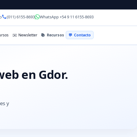
o
(011) 6155-8693
WhatsApp +54 9 11 6155-8693
📚
Recursos
rsos
✉️
Newsletter
💬
Contacto
web en Gdor.
es y