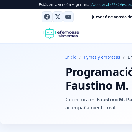
Estás en la versión Argentina
|
Acceder al
sitio internac
Jueves 6 de agosto de
Inicio
/
Pymes y empresas
/
En
Programación
Faustino M. 
Cobertura en
Faustino M. Pa
acompañamiento real.