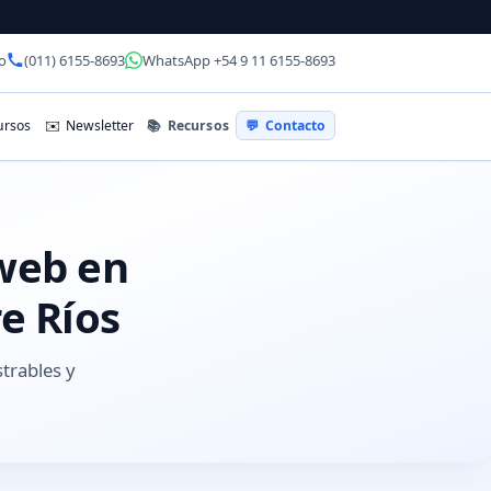
o
(011) 6155-8693
WhatsApp +54 9 11 6155-8693
📚
Recursos
rsos
✉️
Newsletter
💬
Contacto
 web en
e Ríos
strables y