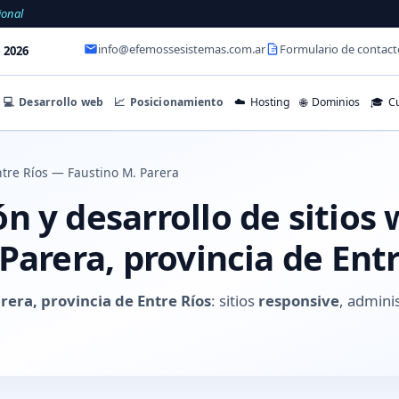
ional
info@efemossesistemas.com.ar
Formulario de contact
 2026
💻
Desarrollo web
📈
Posicionamiento
☁️
Hosting
🌐
Dominios
🎓
Cu
tre Ríos — Faustino M. Parera
 y desarrollo de sitios
Parera, provincia de Entr
rera, provincia de Entre Ríos
: sitios
responsive
, admini