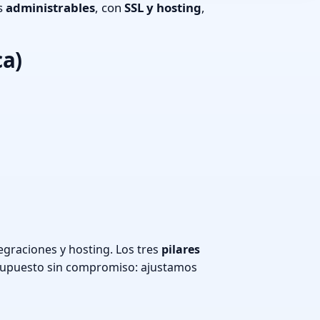
os
administrables
, con
SSL y hosting
,
ca)
egraciones y hosting. Los tres
pilares
supuesto sin compromiso: ajustamos