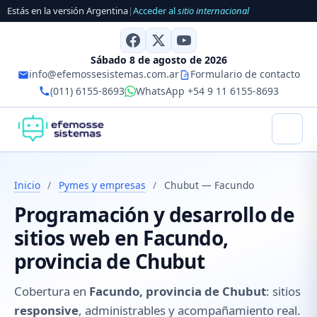
Estás en la versión Argentina
|
Acceder al
sitio internacional
Sábado 8 de agosto de 2026
info@efemossesistemas.com.ar
Formulario de contacto
(011) 6155-8693
WhatsApp +54 9 11 6155-8693
Inicio
/
Pymes y empresas
/
Chubut — Facundo
Programación y desarrollo de
sitios web en Facundo,
provincia de Chubut
Cobertura en
Facundo, provincia de Chubut
: sitios
responsive
, administrables y acompañamiento real.