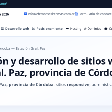
ional
info@efemossesistemas.com.ar
Formulario de contact
e 2026
💻
Desarrollo web
📈
Posicionamiento
☁️
Hosting
🌐
Dominios
🎓
Cu
rdoba — Estación Gral. Paz
 y desarrollo de sitios
l. Paz, provincia de Cór
 Paz, provincia de Córdoba
: sitios
responsive
, administr