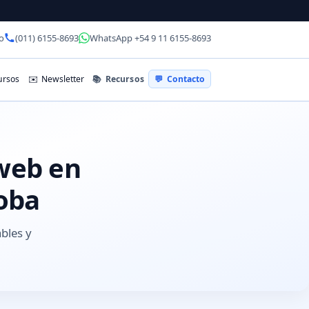
o
(011) 6155-8693
WhatsApp +54 9 11 6155-8693
📚
Recursos
rsos
✉️
Newsletter
💬
Contacto
 web en
doba
ables y