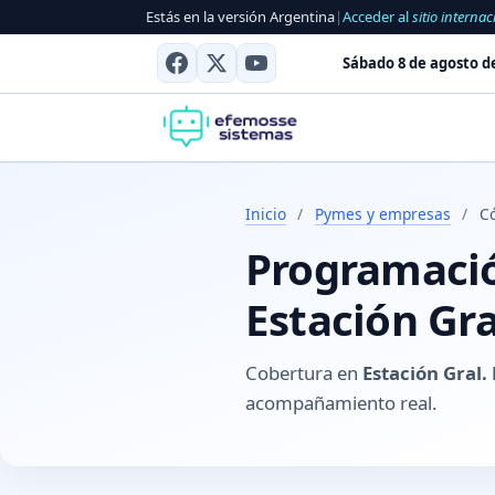
Estás en la versión Argentina
|
Acceder al
sitio internac
Sábado 8 de agosto d
Inicio
/
Pymes y empresas
/
Có
Programación
Estación Gra
Cobertura en
Estación Gral.
acompañamiento real.