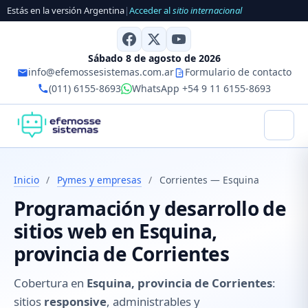
Estás en la versión Argentina
|
Acceder al
sitio internacional
Sábado 8 de agosto de 2026
info@efemossesistemas.com.ar
Formulario de contacto
(011) 6155-8693
WhatsApp +54 9 11 6155-8693
Inicio
/
Pymes y empresas
/
Corrientes — Esquina
Programación y desarrollo de
sitios web en Esquina,
provincia de Corrientes
Cobertura en
Esquina, provincia de Corrientes
:
sitios
responsive
, administrables y