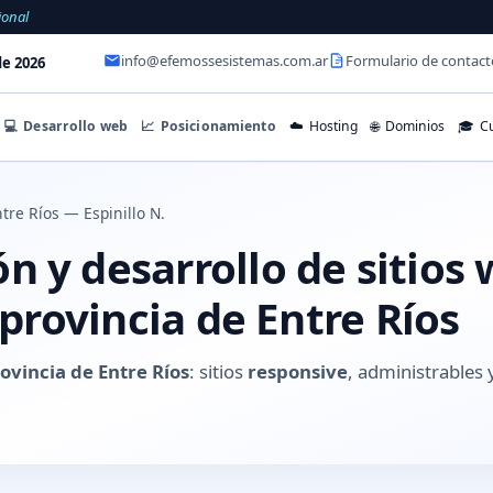
ional
info@efemossesistemas.com.ar
Formulario de contact
e 2026
💻
Desarrollo web
📈
Posicionamiento
☁️
Hosting
🌐
Dominios
🎓
Cu
tre Ríos — Espinillo N.
 y desarrollo de sitios
, provincia de Entre Ríos
rovincia de Entre Ríos
: sitios
responsive
, administrable