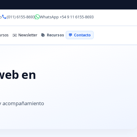
o
(011) 6155-8693
WhatsApp +54 9 11 6155-8693
📚
Recursos
rsos
✉️
Newsletter
💬
Contacto
 web en
s y acompañamiento