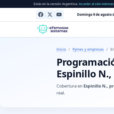
Estás en la versión Argentina
|
Acceder al
sitio internac
Domingo 9 de agosto d
Inicio
/
Pymes y empresas
/
En
Programación
Espinillo N.
Cobertura en
Espinillo N., p
real.