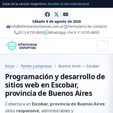
Estás en la versión Argentina
|
Acceder al
sitio internacional
Sábado 8 de agosto de 2026
info@efemossesistemas.com.ar
Formulario de contacto
(011) 6155-8693
WhatsApp +54 9 11 6155-8693
Inicio
/
Pymes y empresas
/
Buenos Aires — Escobar
Programación y desarrollo de
sitios web en Escobar,
provincia de Buenos Aires
Cobertura en
Escobar, provincia de Buenos Aires
:
sitios
responsive
, administrables y