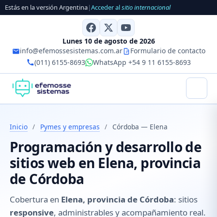
Estás en la versión Argentina
|
Acceder al
sitio internacional
Lunes 10 de agosto de 2026
info@efemossesistemas.com.ar
Formulario de contacto
(011) 6155-8693
WhatsApp +54 9 11 6155-8693
Inicio
/
Pymes y empresas
/
Córdoba — Elena
Programación y desarrollo de
sitios web en Elena, provincia
de Córdoba
Cobertura en
Elena, provincia de Córdoba
: sitios
responsive
, administrables y acompañamiento real.