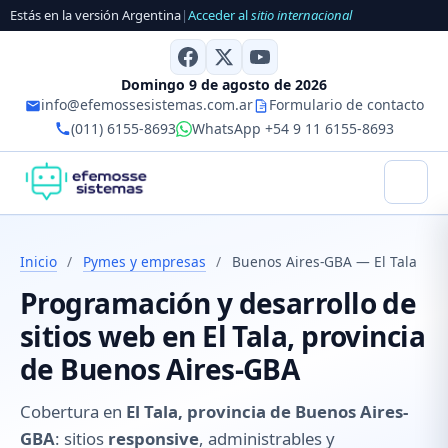
Estás en la versión Argentina
|
Acceder al
sitio internacional
Domingo 9 de agosto de 2026
info@efemossesistemas.com.ar
Formulario de contacto
(011) 6155-8693
WhatsApp +54 9 11 6155-8693
Inicio
/
Pymes y empresas
/
Buenos Aires-GBA — El Tala
Programación y desarrollo de
sitios web en El Tala, provincia
de Buenos Aires-GBA
Cobertura en
El Tala, provincia de Buenos Aires-
GBA
: sitios
responsive
, administrables y