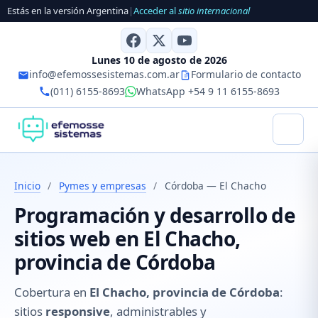
Estás en la versión Argentina
|
Acceder al
sitio internacional
Lunes 10 de agosto de 2026
info@efemossesistemas.com.ar
Formulario de contacto
(011) 6155-8693
WhatsApp +54 9 11 6155-8693
Inicio
/
Pymes y empresas
/
Córdoba — El Chacho
Programación y desarrollo de
sitios web en El Chacho,
provincia de Córdoba
Cobertura en
El Chacho, provincia de Córdoba
:
sitios
responsive
, administrables y