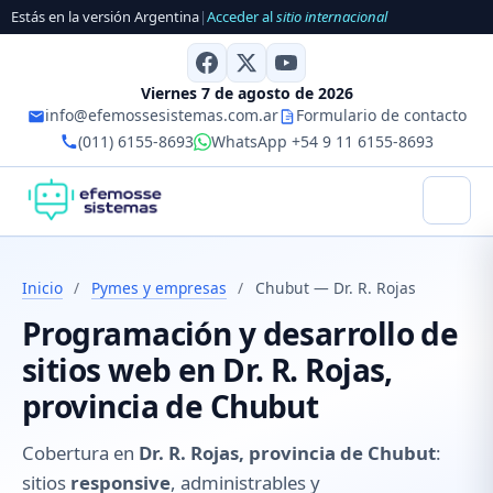
Estás en la versión Argentina
|
Acceder al
sitio internacional
Viernes 7 de agosto de 2026
info@efemossesistemas.com.ar
Formulario de contacto
(011) 6155-8693
WhatsApp +54 9 11 6155-8693
Inicio
/
Pymes y empresas
/
Chubut — Dr. R. Rojas
Programación y desarrollo de
sitios web en Dr. R. Rojas,
provincia de Chubut
Cobertura en
Dr. R. Rojas, provincia de Chubut
:
sitios
responsive
, administrables y