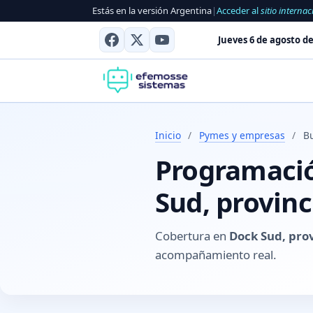
Estás en la versión Argentina
|
Acceder al
sitio internac
Jueves 6 de agosto de
Inicio
/
Pymes y empresas
/
B
Programació
Sud, provin
Cobertura en
Dock Sud, pro
acompañamiento real.