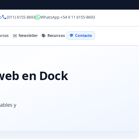
o
(011) 6155-8693
WhatsApp +54 9 11 6155-8693
📚
Recursos
rsos
✉️
Newsletter
💬
Contacto
 web en Dock
rables y