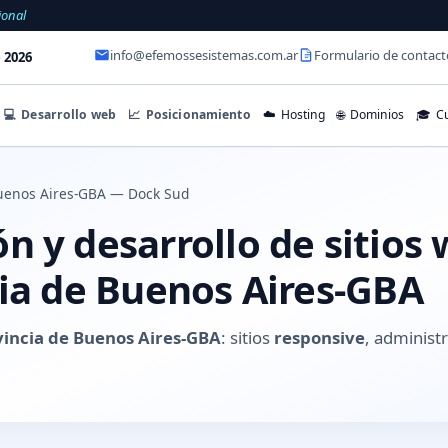
ional
info@efemossesistemas.com.ar
Formulario de contact
 2026
💻
Desarrollo web
📈
Posicionamiento
☁️
Hosting
🌐
Dominios
🎓
Cu
uenos Aires-GBA — Dock Sud
n y desarrollo de sitios
cia de Buenos Aires-GBA
vincia de Buenos Aires-GBA
: sitios
responsive
, administ